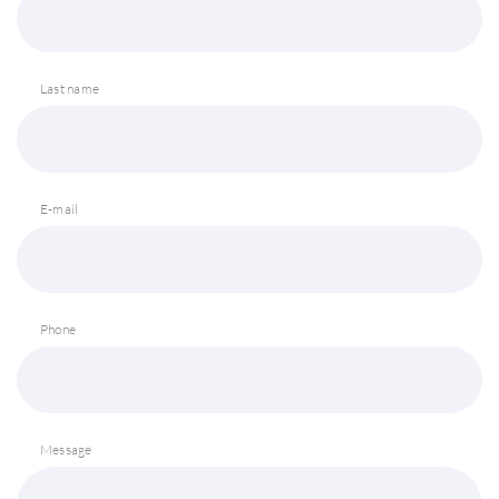
Last name
E-mail
Phone
Message